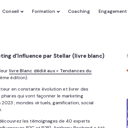
Conseil
Formation
Coaching
Engagement
ng d’Influence par Stellar (livre blanc)
 leur
livre Blanc dédié aux « Tendances du
ème édition).
cteur en constante évolution et livrer des
 phares qui vont façonner le marketing
 2023 ; mondes virtuels, gamification, social
.
découvrez les témoignages de 40 experts
influenceurs B2C et B2B). Anthony Rochand a été