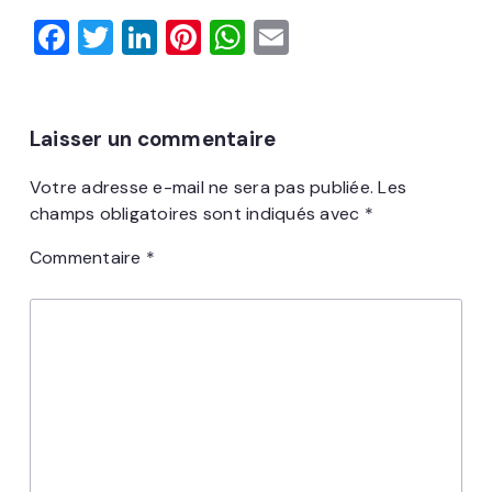
F
T
Li
Pi
W
E
a
w
n
n
h
m
c
it
k
t
at
ai
e
t
e
er
s
l
Laisser un commentaire
b
er
dI
e
A
Votre adresse e-mail ne sera pas publiée.
Les
o
n
st
p
champs obligatoires sont indiqués avec
*
o
p
Commentaire
*
k